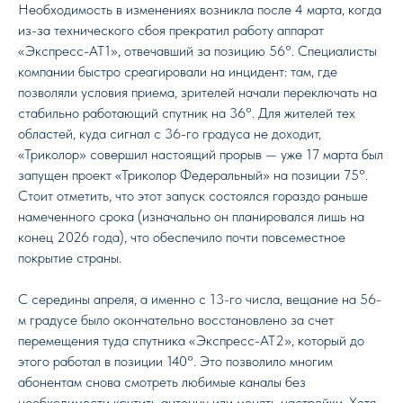
Необходимость в изменениях возникла после 4 марта, когда
из-за технического сбоя прекратил работу аппарат
«Экспресс-АТ1», отвечавший за позицию 56°. Специалисты
компании быстро среагировали на инцидент: там, где
позволяли условия приема, зрителей начали переключать на
стабильно работающий спутник на 36°. Для жителей тех
областей, куда сигнал с 36-го градуса не доходит,
«Триколор» совершил настоящий прорыв — уже 17 марта был
запущен проект «Триколор Федеральный» на позиции 75°.
Стоит отметить, что этот запуск состоялся гораздо раньше
намеченного срока (изначально он планировался лишь на
конец 2026 года), что обеспечило почти повсеместное
покрытие страны.
С середины апреля, а именно с 13-го числа, вещание на 56-
м градусе было окончательно восстановлено за счет
перемещения туда спутника «Экспресс-АТ2», который до
этого работал в позиции 140°. Это позволило многим
абонентам снова смотреть любимые каналы без
необходимости крутить антенну или менять настройки. Хотя